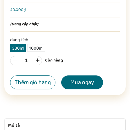
40.000₫
(Đang cập nhật)
dung tích
330ml
1000ml
–
+
Còn hàng
Thêm giỏ hàng
Mua ngay
Mô tả