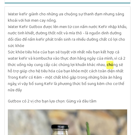
Water kefir giành cho những ưa chuộng sự thanh đạm nhưng sảng
khoái với hơi men cay nồng.
Water Kefir Gutbox được lên men từ con nấm nước Kefir nhập khẩu,
nước tinh khiết, đường thốt nốt và mía thô - là nguồn dinh dưỡng
dồi dào để nấm kefir phát triển sinh ra nhiều dưỡng chất có lợi cho
sức khỏe
Sức khỏe tiêu hóa của bạn sẽ tuyệt vời nhất nếu bạn kết hợp cả
water kefir và kombucha vào thực đơn hằng ngày của mình, vì cả 2
thức uống này cung cấp các chủng lợi khuẩn khác nhau,
chú
ng sẽ
hỗ trợ giúp cho hệ tiêu hóa của bạn khỏe một cách toàn diện nhất
Trong Kefir có Kẽm - một chất khó gặp trong những bữa ăn hằng
ngày, vì vậy bổ sung Kefir là phương thức bổ sung kẽm cho cơ thể
nữa đấy
Gutbox có 2 vị cho bạn lựa chọn: Gừng và dâu tằm