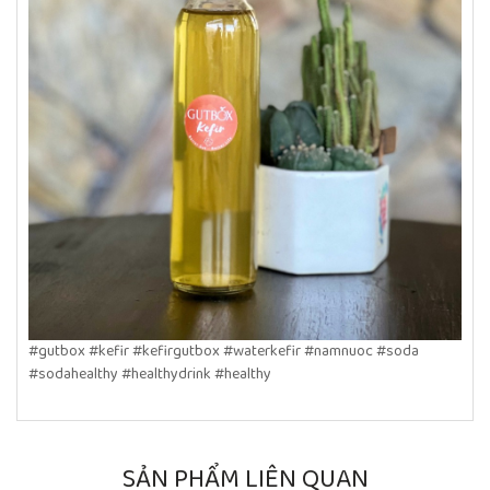
#gutbox #kefir #kefirgutbox #waterkefir #namnuoc #soda
#sodahealthy #healthydrink #healthy
SẢN PHẨM LIÊN QUAN