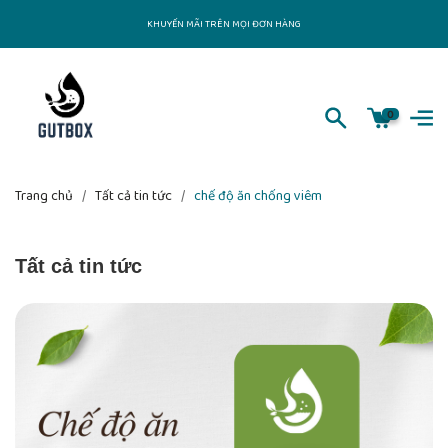
KHUYẾN MÃI TRÊN MỌI ĐƠN HÀNG
0
Trang chủ
/
Tất cả tin tức
/
chế độ ăn chống viêm
Tất cả tin tức