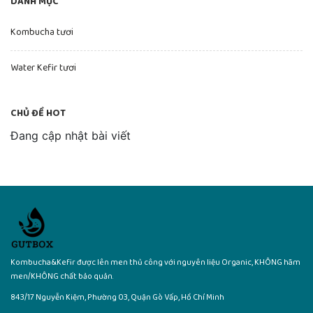
DANH MỤC
Kombucha tươi
Water Kefir tươi
CHỦ ĐỀ HOT
Đang cập nhật bài viết
Kombucha&Kefir được lên men thủ công với nguyên liệu Organic, KHÔNG hãm
men/KHÔNG chất bảo quản.
843/17 Nguyễn Kiệm, Phường 03, Quận Gò Vấp, Hồ Chí Minh