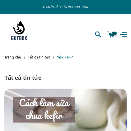
KHUYẾN MÃI TRÊN MỌI ĐƠN HÀNG
0
Trang chủ
/
Tất cả tin tức
/
milk kefir
Tất cả tin tức