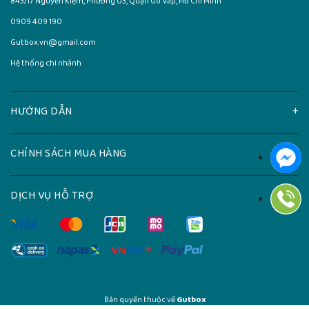
843/17 Nguyễn Kiệm, Phường 03, Quận Gò Vấp, Hồ Chí Minh
0909 409 190
Gutbox.vn@gmail.com
Hệ thống chi nhánh
HƯỚNG DẪN
CHÍNH SÁCH MUA HÀNG
DỊCH VỤ HỖ TRỢ
Bản quyền thuộc về
Gutbox